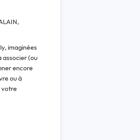
ALAIN,
ly, imaginées
à associer (ou
onner encore
ivre ou à
 votre