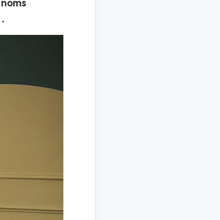
x noms
.