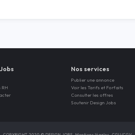
 Jobs
Nos services
Publier une annonce
s RH
Voir les Tarifs et Forfaits
acter
Consulter les offres
Soutenir Design Jobs
COPYRIGHT 2020 © DESIGN JOBS
Mentions légales
CGU/CGV