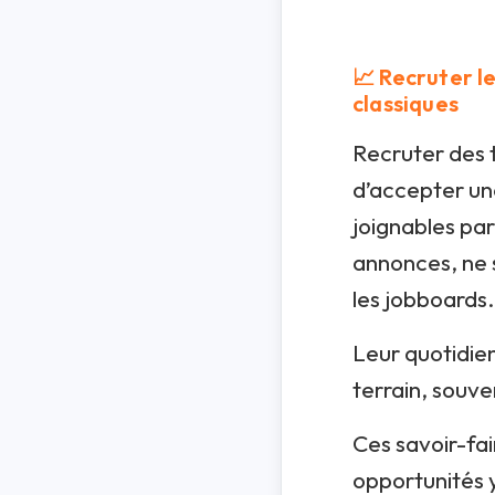
📈 Recruter l
classiques
Recruter des t
d’accepter une
joignables par
annonces, ne s
les jobboards.
Leur quotidien
terrain, souve
Ces savoir-fa
opportunités y