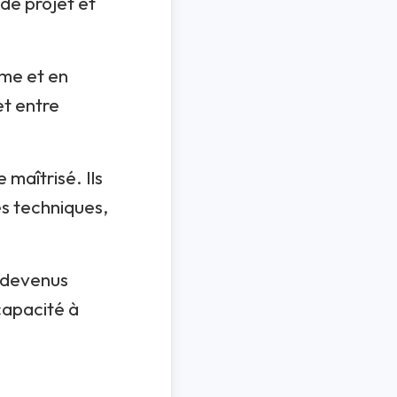
 de projet et
ume et en
et entre
 maîtrisé. Ils
s techniques,
t devenus
capacité à