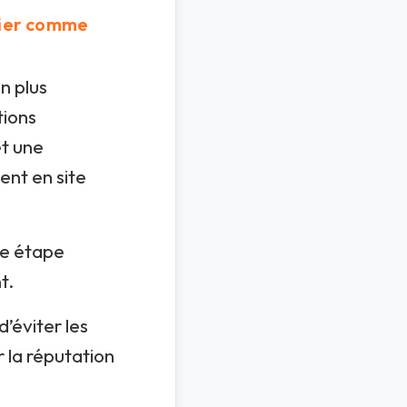
ntier comme
n plus
tions
et une
ent en site
le étape
t.
’éviter les
r la réputation