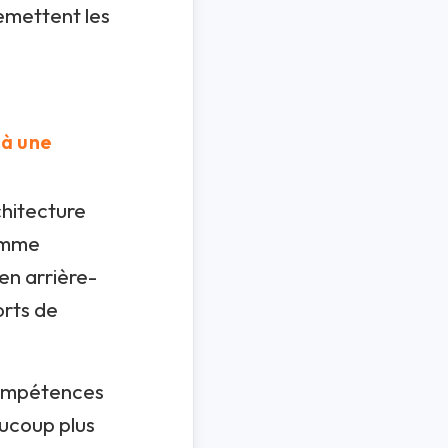
remettent les
 à une
chitecture
comme
 en arrière-
orts de
 compétences
aucoup plus