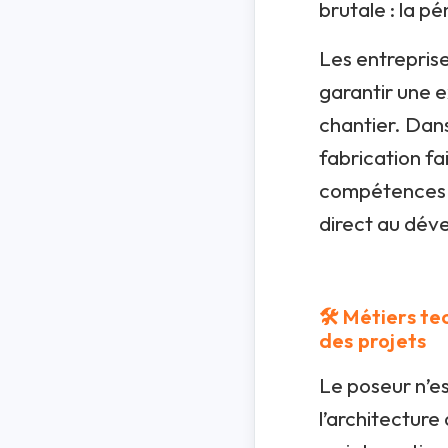
brutale : la pé
Les entreprise
garantir une e
chantier. Dans
fabrication fa
compétences d
direct au dév
🛠️ Métiers t
des projets
Le poseur n’es
l’architecture 