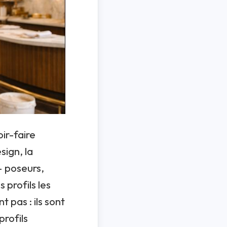
oir-faire
sign, la
— poseurs,
 profils les
t pas : ils sont
profils