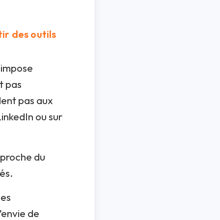
ir des outils
n impose
t pas
ndent pas aux
inkedIn ou sur
s proche du
sés.
Les
l’envie de