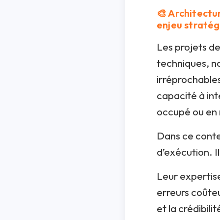
🎨 Architectu
enjeu straté
Les projets de
techniques, no
irréprochables
capacité à int
occupé ou en 
Dans ce conte
d’exécution. I
Leur expertise
erreurs coûteu
et la crédibil