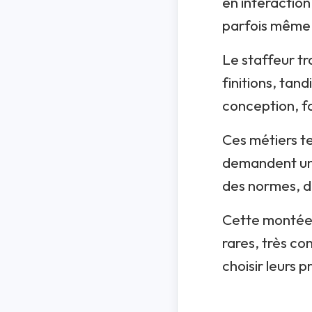
en interaction
parfois même l
Le staffeur tr
finitions, tan
conception, f
Ces métiers te
demandent une
des normes, de
Cette montée 
rares, très co
choisir leurs 