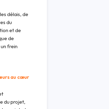
les délais, de
tes du
tion et de
nque de
un frein
ceurs au cœur
et
te du projet,