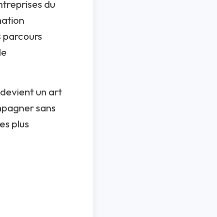
ntreprises du
mation
s parcours
le
 devient un art
ompagner sans
les plus