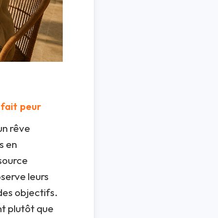
 fait peur
un rêve
s en
source
serve leurs
es objectifs.
nt plutôt que