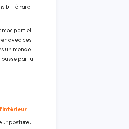
ibilité rare
emps partiel
orer avec ces
ans un monde
 passe par la
’intérieur
leur posture.