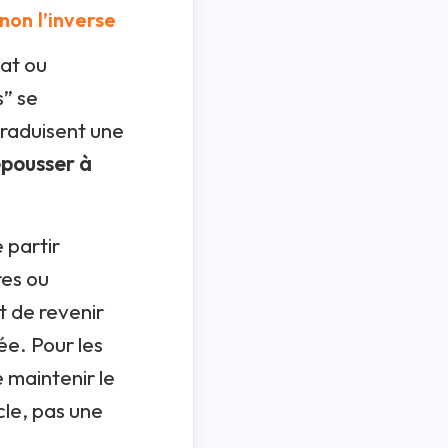
 non l’inverse
nat ou
s” se
 traduisent une
epousser à
 partir
res ou
t de revenir
ée. Pour les
e maintenir le
cle, pas une