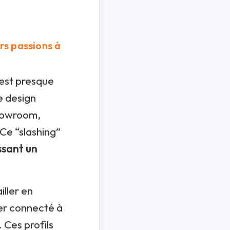
urs passions à
c’est presque
e design
showroom,
 Ce “slashing”
ssant un
iller en
ter connecté à
 Ces profils