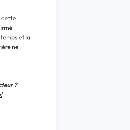
, cette
firmé
 temps et la
rière ne
cteur ?
n
!