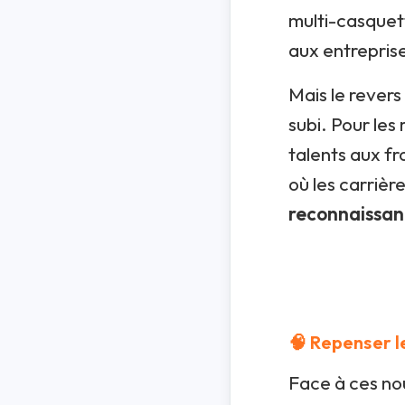
multi-casquet
aux entreprise
Mais le revers
subi. Pour les
talents aux f
où les carrièr
reconnaissan
🧠 Repenser l
Face à ces nou