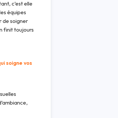
nt, c’est elle
 des équipes
r de soigner
n finit toujours
qui soigne vos
suelles
 d’ambiance,