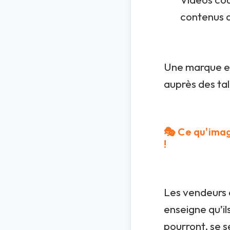
contenus q
Une marque em
auprès des tal
🎭
Ce qu'imag
!
Les vendeurs 
enseigne qu’il
pourront, se s