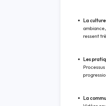
La culture
ambiance, 
ressent tr
Les prati
Processus 
progressi
La commu
Vidéos cou