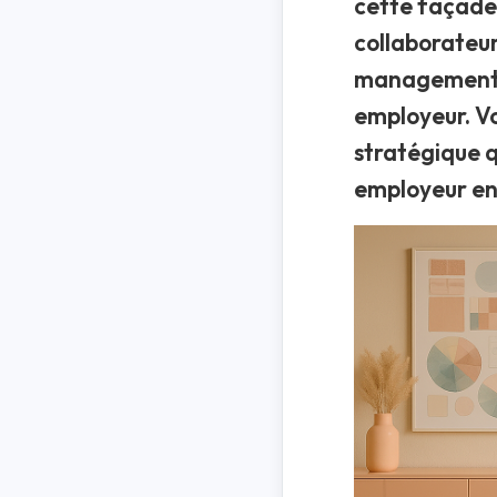
cette façade 
collaborateurs
management c
employeur. Vo
stratégique 
employeur en