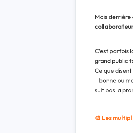
Mais derrière 
collaborateu
C’est parfois 
grand public to
Ce que disent 
– bonne ou mau
suit pas la pr
🎨
Les multip