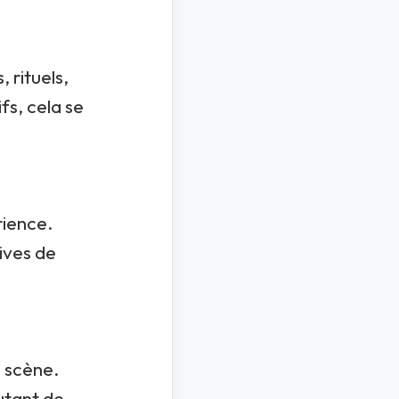
, rituels,
fs, cela se
rience.
ives de
n scène.
utant de