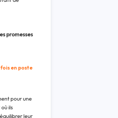
ses promesses
 fois en poste
ment pour une
où ils
équilibrer leur