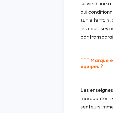
suivie d’une a
qui conditionn
sur le terrain
les coulisses a
par transparaî
👩‍❤️‍👩 Marqu
équipes ?
Les enseignes
marquantes : 
senteurs immer