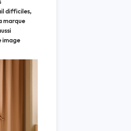
s
 difficiles,
la marque
ussi
e image